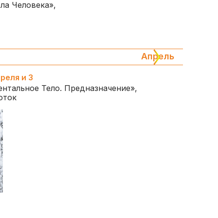
ела Человека»,
Апрель
преля и 3
ентальное Тело. Предназначение»,
оток