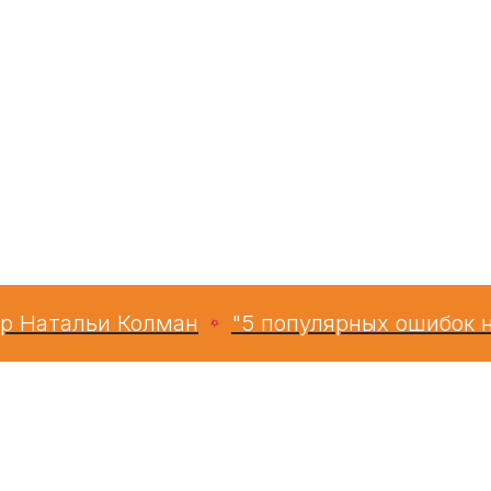
атальи Колман
"5 популярных ошибок на пу
Рег