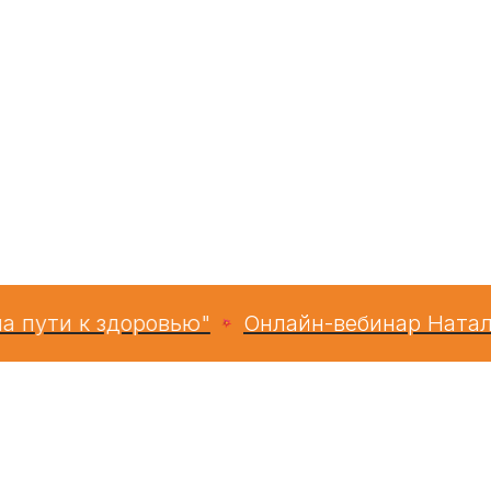
ти к здоровью"
Онлайн-вебинар Натальи 
истрация