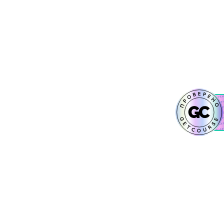
Косметика
Лоскутное шитье
ры