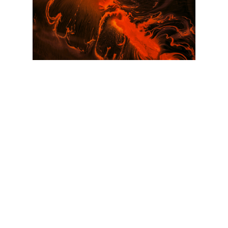
Что входит в пищеварительную
систему?
Прохождение и переваривание
пищи — все органы и стадии
Печень и поджелудочная
железа
Необходимые клетке
92 элемента
Мракобесие вокруг еды