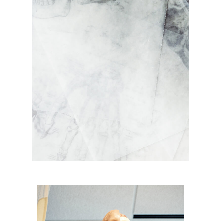
Как из атомов строятся
молекулы? Прочные ли они?
Использует ли живая система
только один тип связи? Нет
Имеют ли разные связи
одинаковую прочность? Нет
Какими свойствами обладает
вода? Что такое pH?
Строение углеводов, липидов,
белков и нуклеиновых кислот