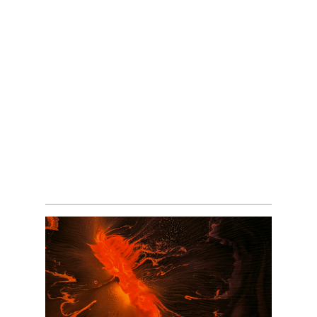
Биология сердечно-сосудистой
и лимфатической системы
Из чего они состоят и как
взаимодействуют?
Фильтры восприятия и уровни
безопасности
Стволовые клетки сердца