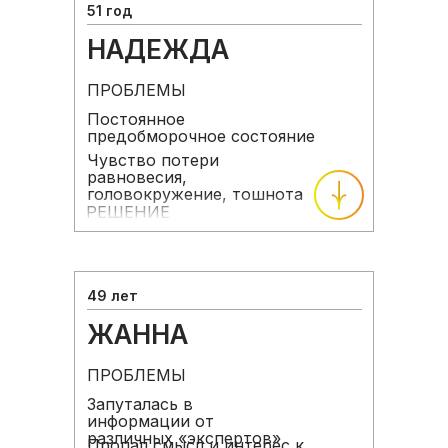
51 год
НАДЕЖДА
ПРОБЛЕМЫ
Постоянное
предобморочное состояние
Чувство потери
равновесия,
головокружение, тошнота
РЕШЕНИЕ
49 лет
ЖАННА
ПРОБЛЕМЫ
Запуталась в
информации от
различных «экспертов»
Пропал смысл и интерес к