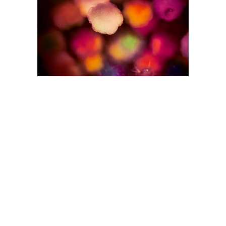
Все эндокринные гланды.
Их строение и функция
Механизм действия гормонов
в целом
Механизм действия
пептидных и стероидных
гормонов