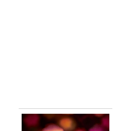
Жизненный цикл Человека
Генетическое разнообразие
Женская и мужская
репродуктивная система и их
гормональное регулирование
Оплодотворение в пробирке
Клонирование