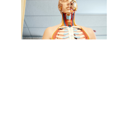
Из чего состоит человеческое
тело?
Какие ткани и органы
работают на нашу Жизнь?
Как регулируется наше тело?
Что такое гомеостаз?
Отвечаем ли мы за регуляцию
нашего тела? Да