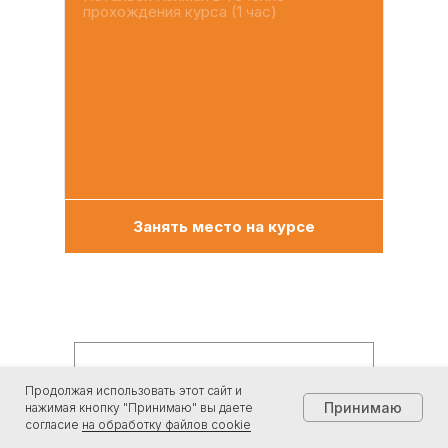
прохождения курса (1 час)
Занять место на курсе
Банковская рассрочка на 12 месяцев
Продолжая использовать этот сайт и
Принимаю
нажимая кнопку "Принимаю" вы даете
12 500 ₽
/месяц
согласие
на обработку файлов cookie