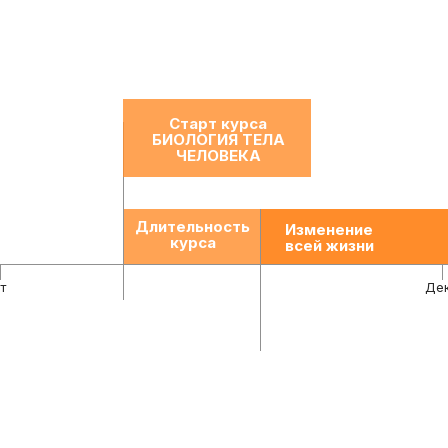
Записаться на курс
Старт курса
БИОЛОГИЯ ТЕЛА
ЧЕЛОВЕКА
Длительность
Изменение
курса
всей жизни
т
Де