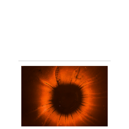
Центральная нервная система
Периферическая нервная
система
Анатомия и физиология
нейронов
Синапсы и нейротрансмиттеры