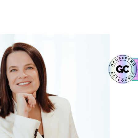
Косметика
Лоскутное шитье
ры