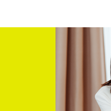
ья Колман
Курсы
Мини-курсы
Лекции
Сувени
вы
Контакты
Публикации
Картины