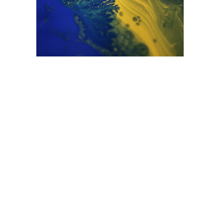
Узнаете себя, свои истинные
потребности и задачи
Научитесь слушать себя и жить
в гармонии с собой и миром
Сможете выстроить идеальную
и в то же время простую схему
общения с окружающими
людьми, в основе которой —
Законы Биологии