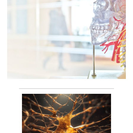
Как работает ваша
иммунная система?
Стоит ли бороться с
микроорганизмами?
Как разгрузить иммунную
систему?
Получите практические
рекомендации, что полезно
вашему иммунитету